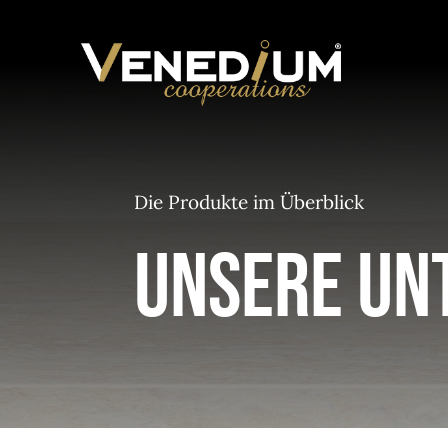
Zum
Inhalt
springen
SPENDERSORTIMENT
PAPIERSORTIMENT
Die Produkte im Überblick
Unsere Un
REINIGUNGSMITTEL
VERANTWORTUNG
ÜBER UNS
PRODUKTANFRAGE