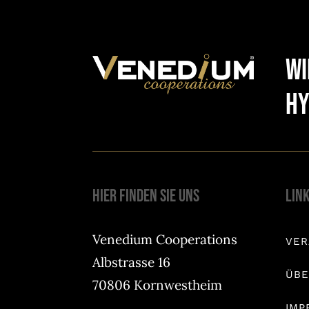
Wi
Hy
Hier finden Sie uns
Lin
Venedium Cooperations
VE
Albstrasse 16
ÜBE
70806 Kornwestheim
IMP