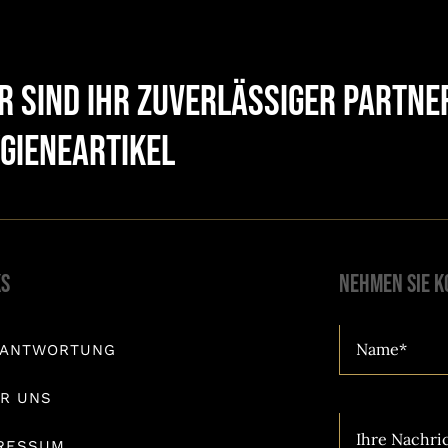
r sind Ihr zuverlässiger Partn
gieneartikel
ks
Nehmen Sie K
RANTWORTUNG
R UNS
RESSUM